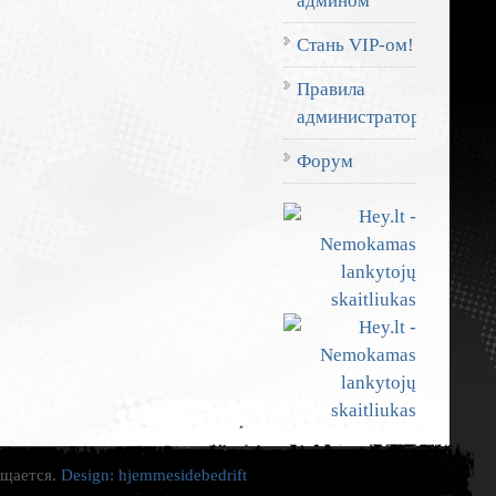
админом
Стань VIP-ом!
Правила
администратора
Форум
ещается.
Design:
hjemmesidebedrift