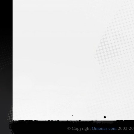
© Copyright
Omonas.com
2003-202