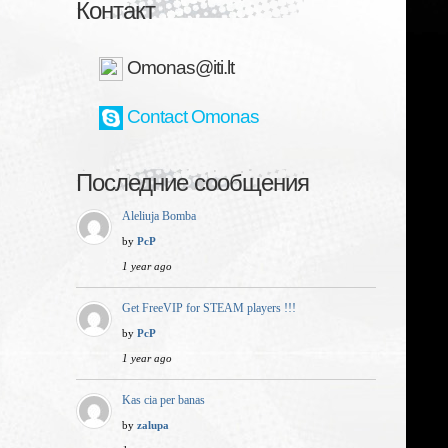
Контакт
Omonas@iti.lt
Contact Omonas
Последние сообщения
Aleliuja Bomba
by
PcP
1 year ago
Get FreeVIP for STEAM players !!!
by
PcP
1 year ago
Kas cia per banas
by
zalupa