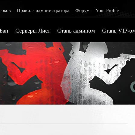
роков
Правила администратора
Форум
Your Profile
Бан
Серверы Лист
Стань админом
Стань VIP-ом