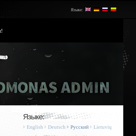
Языке:
!
Языке:
English
Deutsch
Русский
Lietuvių