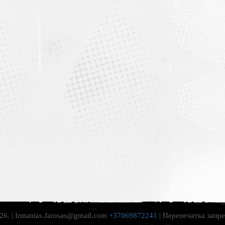
6. | Irmantas.Jarosas@gmail.com
+37069872241
| Перепечатка запр