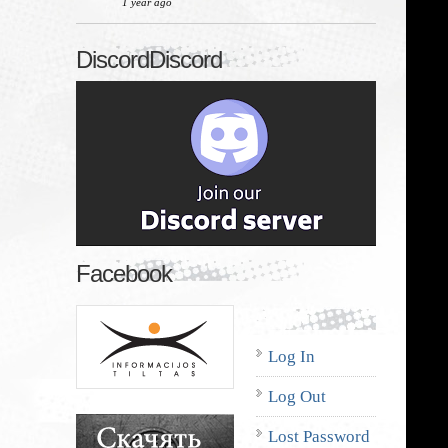
1 year ago
DiscordDiscord
Facebook
Log In
Log Out
Lost Password